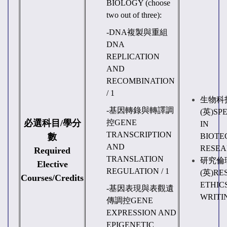
BIOLOGY
(choose
two out of three):
-
DNA複製與重組
DNA
REPLICATION
AND
RECOMBINATION
/ 1
生物科
-
基因轉錄與轉譯調
(
英
)
SPE
必選科目
/
學分
控
GENE
IN
TRANSCRIPTION
數
BIOTE
AND
RESEAR
Required
TRANSLATION
研究倫
Elective
REGULATION
/ 1
(
英
)
RE
Courses/Credits
ETHIC
-
基因表現與表觀遺
WRITIN
傳調控
GENE
EXPRESSION AND
EPIGENETIC