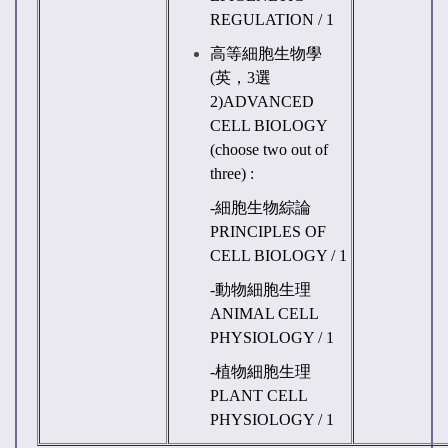
REGULATION
/ 1
高等細胞生物學
(英，3選
2)
ADVANCED
CELL BIOLOGY
(choose two out of
three) :
-
細胞生物綜論
PRINCIPLES OF
CELL BIOLOGY / 1
-
動物細胞生理
ANIMAL CELL
PHYSIOLOGY / 1
-
植物細胞生理
PLANT CELL
PHYSIOLOGY / 1