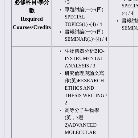
必修科目
/
學分
/ 3
SPECIA
專題討論
(
一
)~(
四
)
數
(4) / 4
SPECIAL
Required
書報討
TOPICS(1)~(4) / 4
Courses/Credits
SEMINA
書報討論
(
一
)~(
四
)
SEMINAR(1)~(4) / 4
生物儀器分析
BIO-
INSTRUMENTAL
ANALYSIS / 3
研究倫理與論文寫
作
(
英
)RESEARCH
ETHICS AND
THESIS WRITING /
2
高等分子生物學
(
英，3選
2
)ADVANCED
MOLECULAR