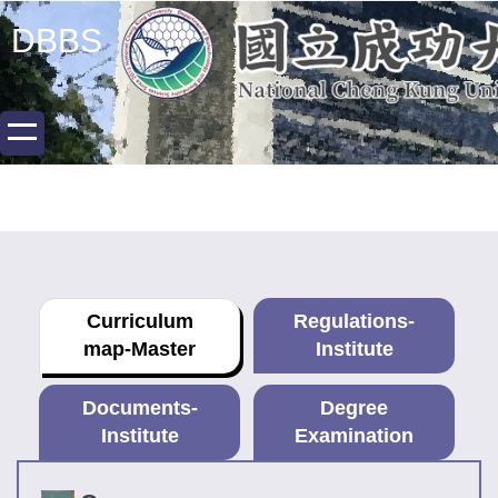
Jump
DBBS
to
the
main
content
block
Curriculum
Regulations-
map-Master
Institute
Documents-
Degree
Institute
Examination