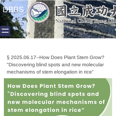
跳
DBBS
到
主
要
內
容
區
§ 2025.06.17--How Does Plant Stem Grow?
"Discovering blind spots and new molecular
mechanisms of stem elongation in rice”